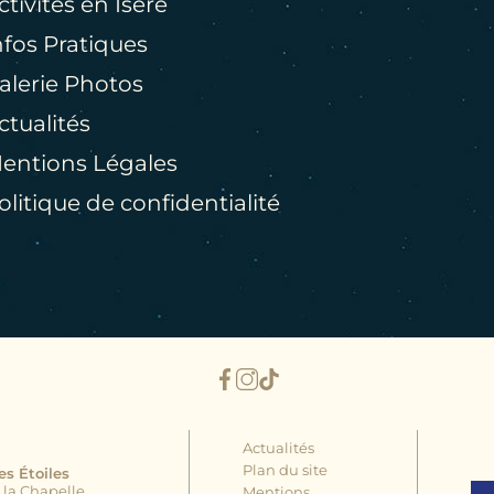
ctivités en Isère
nfos Pratiques
alerie Photos
ctualités
entions Légales
olitique de confidentialité
Actualités
Plan du site
s Étoiles
 la Chapelle
Mentions