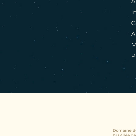
A
INFOS PRATIQUES
I
G
GALERIE PHOTOS
A
M
P
Domaine de
150 Allée de