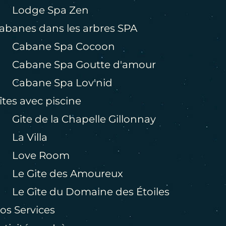
Lodge Spa Zen
abanes dans les arbres SPA
Cabane Spa Cocoon
Cabane Spa Goutte d'amour
Cabane Spa Lov'nid
îtes avec piscine
Gite de la Chapelle Gillonnay
La Villa
LE D
Love Room
Le Gite des Amoureux
Le Gîte du Domaine des Étoiles
D
D
D
D
D
D
D
D
os Services