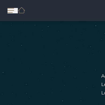
A
L
L