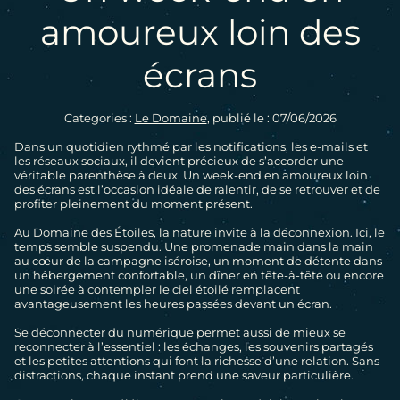
amoureux loin des
écrans
Categories :
Le Domaine
, publié le : 07/06/2026
LE DOMAINE
Dans un quotidien rythmé par les notifications, les e-mails et
les réseaux sociaux, il devient précieux de s’accorder une
véritable parenthèse à deux. Un week-end en amoureux loin
LODGES SPA
des écrans est l’occasion idéale de ralentir, de se retrouver et de
profiter pleinement du moment présent.
CABANES DANS LES ARBRES SPA
Au Domaine des Étoiles, la nature invite à la déconnexion. Ici, le
temps semble suspendu. Une promenade main dans la main
au cœur de la campagne iséroise, un moment de détente dans
GÎTES AVEC PISCINE
un hébergement confortable, un dîner en tête-à-tête ou encore
LOGEMENTS INSOLITES
une soirée à contempler le ciel étoilé remplacent
avantageusement les heures passées devant un écran.
GÎTES
SERVICES PROPOSÉS SUR PLACE
Se déconnecter du numérique permet aussi de mieux se
reconnecter à l’essentiel : les échanges, les souvenirs partagés
et les petites attentions qui font la richesse d’une relation. Sans
ACTIVITÉS EN ISÈRE
distractions, chaque instant prend une saveur particulière.