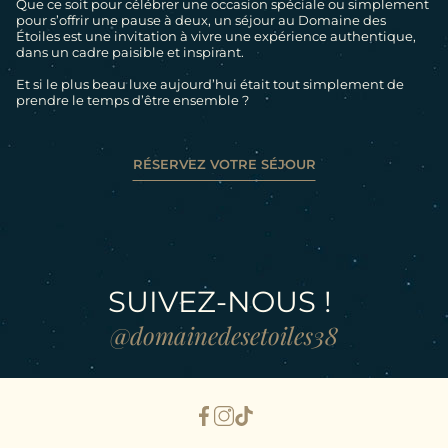
Que ce soit pour célébrer une occasion spéciale ou simplement
INFOS PRATIQUES
pour s’offrir une pause à deux, un séjour au Domaine des
Étoiles est une invitation à vivre une expérience authentique,
dans un cadre paisible et inspirant.
GALERIE PHOTOS
Et si le plus beau luxe aujourd’hui était tout simplement de
prendre le temps d’être ensemble ?
RÉSERVEZ VOTRE SÉJOUR
SUIVEZ-NOUS !
@domainedesetoiles38