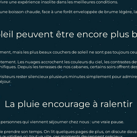
 vivre une expérience insolite dans les meilleures conditions.
c une boisson chaude, face à une forêt enveloppée de brume légère, 
leil peuvent être encore plus b
LE D
ément, mais les plus beaux couchers de soleil ne sont pas toujours c
ement. Les nuages accrochent les couleurs du ciel, les contrastes de
iques. Depuis les terrasses de nos cabanes, certains soirs offrent de
D
D
D
D
D
D
D
D
isiteurs rester silencieux plusieurs minutes simplement pour admirer
éjour.
La pluie encourage à ralentir
personnes qui viennent séjourner chez nous : une vraie pause.
e prendre son temps. On lit quelques pages de plus, on discute davant
 quotidien où tout va vite, ces moments deviennent précieux.