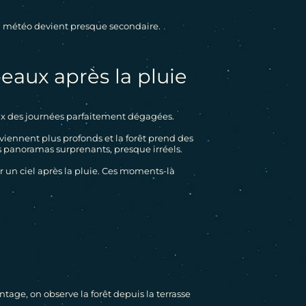
la météo devient presque secondaire.
eaux après la pluie
OMAINE
eux des journées parfaitement dégagées.
viennent plus profonds et la forêt prend des
s panoramas surprenants, presque irréels.
ÉCOUVRIR
ÉCOUVRIR
ÉCOUVRIR
ÉCOUVRIR
ÉCOUVRIR
ÉCOUVRIR
ÉCOUVRIR
ÉCOUVRIR
 un ciel après la pluie. Ces moments-là
age, on observe la forêt depuis la terrasse