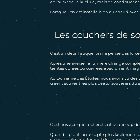
de “survivre” à la pluie, mais de continuer à
Lorsque l’on est installé bien au chaud ave
LODGES SPA
Les couchers de so
CABANES DANS LES ARBRES SPA
GÎTES AVEC PISCINE
LOGEMENTS INSOLITES
C’est un détail auquel on ne pense pas forc
Après une averse, la lumière change complèt
GÎTES
SERVICES PROPOSÉS SUR PLACE
teintes dorées ou cuivrées absolument magnif
Au Domaine des Étoiles, nous avons vu des v
ACTIVITÉS EN ISÈRE
créent souvent les plus beaux souvenirs du s
INFOS PRATIQUES
GALERIE PHOTOS
C’est aussi ce que recherchent beaucoup de 
Quand il pleut, on accepte plus facilement d
ou on profite simplement du calme. Dans un